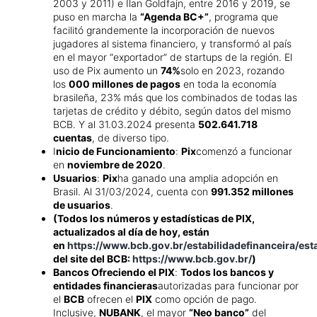
2003 y 2011) e Ilan Goldfajn, entre 2016 y 2019, se
puso en marcha la
“Agenda BC+”
, programa que
facilitó grandemente la incorporación de nuevos
jugadores al sistema financiero, y transformó al país
en el mayor “exportador” de startups de la región. El
uso de Pix aumento un
74%
solo en 2023, rozando
los
000 millones de pagos
en toda la economía
brasileña, 23% más que los combinados de todas las
tarjetas de crédito y débito, según datos del mismo
BCB. Y al 31.03.2024 presenta
502.641.718
cuentas
, de diverso tipo.
I
nicio de Funcionamiento
:
Pix
comenzó a funcionar
en
noviembre de 2020
.
Usuarios
:
Pix
ha ganado una amplia adopción en
Brasil. Al 31/03/2024, cuenta con
991.352 millones
de usuarios
.
(Todos los números y estadísticas de PIX,
actualizados al día de hoy, están
en
https://www.bcb.gov.br/estabilidadefinanceira/esta
del site del BCB:
https://www.bcb.gov.br/
)
Bancos Ofreciendo el PIX
:
Todos los bancos y
entidades financieras
autorizadas para funcionar por
el
BCB
ofrecen el
PIX
como opción de pago.
Inclusive,
NUBANK
, el mayor
“Neo banco”
del