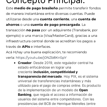
Concepto Principal:
Este
medio de pago brasileño
permite transferir fondos
de manera instantánea entre diversas cuentas. Puede
utilizarse desde una
cuenta corriente
, una
cuenta de
ahorros
o una
cuenta de pago precargada
. La
transacción
no pasa
por un adquirente (Transbank, por
ejemplo) o una marca (Visa/MasterCard), gracias a una
infraestructura central donde se acreditan los pagos a
través de
APIs
e interfaces.
Acá H¡hay una buena explicación, te recomiendo
verla:
https://youtu.be/j0NZb8KnSpY
Creador
: Desde 2019, este regulador central ha
estado enfocándose en lograr una
creciente
inclusión, competitividad y
transparencia del mercado
. Hoy PIX, es el sistema
universal de transferencias instantáneas y más
utilizado para el pago de compras online. Es producto
de la implementación de un modelo de
Open
Banking
, que regula el acceso a información de
usuarios del sistema entre competidores. Con las
presidencias del BCB de Henrique Meirelles (entre