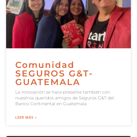
Comunidad
SEGUROS G&T-
GUATEMALA
La innovación se hace presente también con
nuestros queridos amigos de Seguros G&T del
Banco Continental en Guatemala
LEER MÁS »