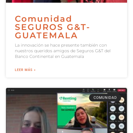
Comunidad
SEGUROS G&T-
GUATEMALA
La innovación se hace presente también con
nuestros queridos amigos de Seguros G&T del
Banco Continental en Guatemala
LEER MÁS »
COMUNIDAD