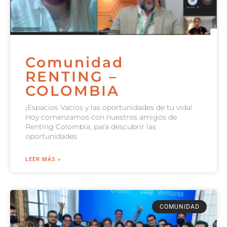
Comunidad
RENTING –
COLOMBIA
¡Espacios Vacíos y las oportunidades de tu vida!
Hoy comenzamos con nuestros amigos de
Renting Colombia, para descubrir las
oportunidades
LEER MÁS »
COMUNIDAD