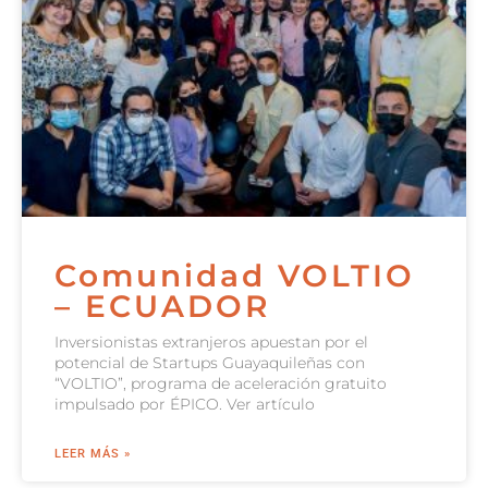
Comunidad VOLTIO
– ECUADOR
Inversionistas extranjeros apuestan por el
potencial de Startups Guayaquileñas con
“VOLTIO”, programa de aceleración gratuito
impulsado por ÉPICO. Ver artículo
LEER MÁS »