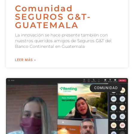
Comunidad
SEGUROS G&T-
GUATEMALA
La innovación se hace presente también con
nuestros queridos amigos de Seguros G&T del
Banco Continental en Guatemala
LEER MÁS »
COMUNIDAD