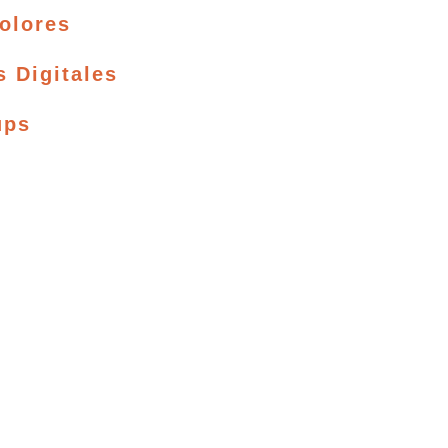
olores
s Digitales
ups