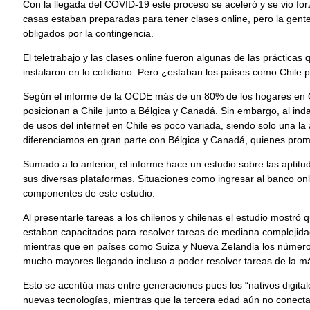
Con la llegada del COVID-19 este proceso se aceleró y se vio forz
casas estaban preparadas para tener clases online, pero la gente
obligados por la contingencia.
El teletrabajo y las clases online fueron algunas de las práctica
instalaron en lo cotidiano. Pero ¿estaban los países como Chile
Según el informe de la OCDE más de un 80% de los hogares en Ch
posicionan a Chile junto a Bélgica y Canadá. Sin embargo, al ind
de usos del internet en Chile es poco variada, siendo solo una la 
diferenciamos en gran parte con Bélgica y Canadá, quienes prome
Sumado a lo anterior, el informe hace un estudio sobre las aptitud
sus diversas plataformas. Situaciones como ingresar al banco on
componentes de este estudio.
Al presentarle tareas a los chilenos y chilenas el estudio mostr
estaban capacitados para resolver tareas de mediana complejidad 
mientras que en países como Suiza y Nueva Zelandia los número
mucho mayores llegando incluso a poder resolver tareas de la má
Esto se acentúa mas entre generaciones pues los “nativos digitale
nuevas tecnologías, mientras que la tercera edad aún no conec