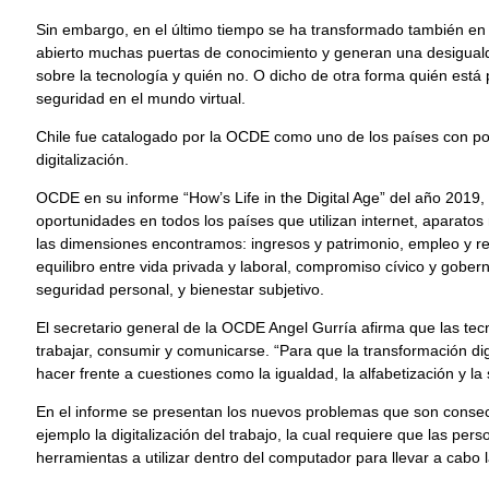
Sin embargo, en el último tiempo se ha transformado también en
abierto muchas puertas de conocimiento y generan una desiguald
sobre la tecnología y quién no. O dicho de otra forma quién est
seguridad en el mundo virtual.
Chile fue catalogado por la OCDE como uno de los países con po
digitalización.
OCDE en su informe “How’s Life in the Digital Age” del año 2019, 
oportunidades en todos los países que utilizan internet, aparatos m
las dimensiones encontramos: ingresos y patrimonio, empleo y r
equilibro entre vida privada y laboral, compromiso cívico y gober
seguridad personal, y bienestar subjetivo.
El secretario general de la OCDE Angel Gurría afirma que las te
trabajar, consumir y comunicarse. “Para que la transformación d
hacer frente a cuestiones como la igualdad, la alfabetización y la 
En el informe se presentan los nuevos problemas que son consec
ejemplo la digitalización del trabajo, la cual requiere que las p
herramientas a utilizar dentro del computador para llevar a cabo l