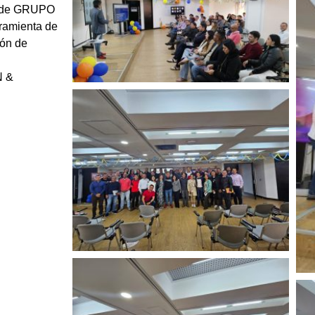
s de GRUPO
rramienta de
ión de
N &