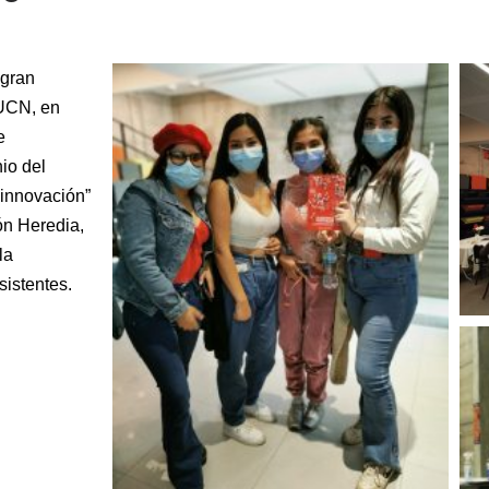
 gran
UCN, en
e
io del
 innovación”
ón Heredia,
la
sistentes.