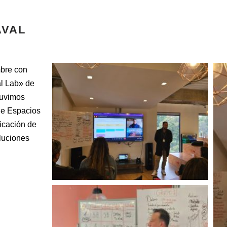
AVAL
mbre con
l Lab» de
uvimos
de Espacios
ficación de
luciones